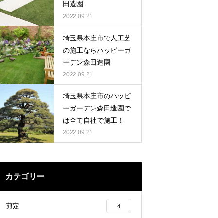
田造園
2022.09.21
埼玉県本庄市で人工芝
の施工ならハッピーガ
ーデン森田造園
2022.09.21
埼玉県本庄市のハッピ
ーガーデン森田造園で
は全て自社で施工！
2022.09.21
カテゴリー
剪定
4