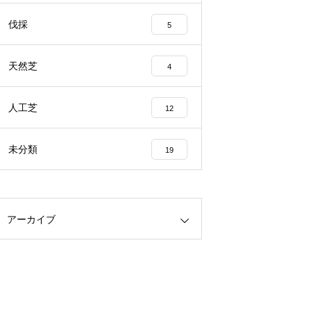
伐採
5
天然芝
4
人工芝
12
未分類
19
アーカイブ