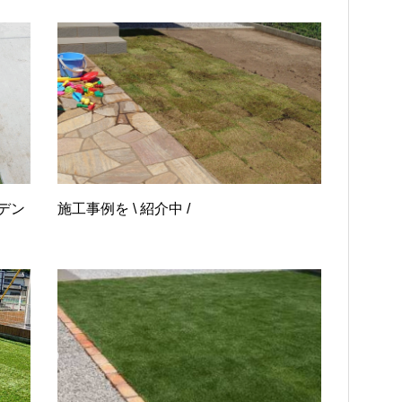
デン
施工事例を \ 紹介中 /