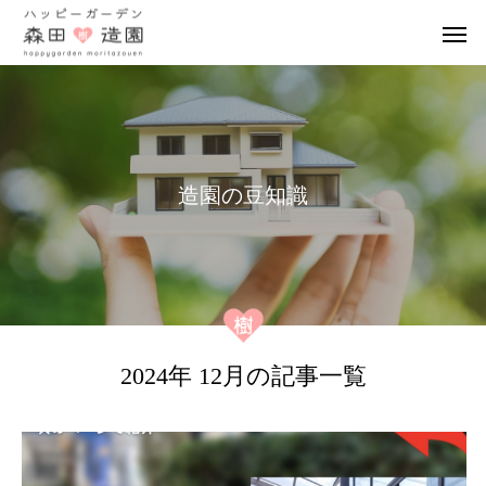
造
園
の
豆
知
識
2024年 12月の記事一覧