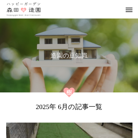
造
園
の
豆
知
識
2025年 6月の記事一覧