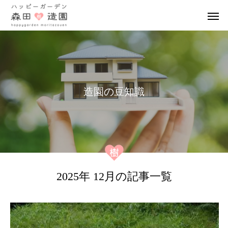
造
園
の
豆
知
識
2025年 12月の記事一覧