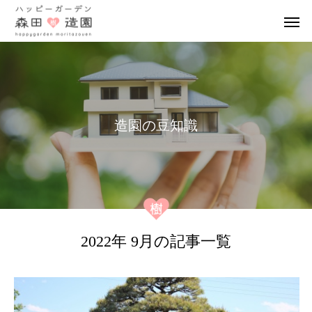
造
園
の
豆
知
識
2022年 9月の記事一覧