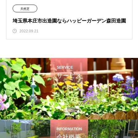
天然芝
埼玉県本庄市出造園ならハッピーガーデン森田造園
2022.09.21
SERVICE
サービス
INFORMATION
会社概要