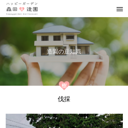
造
園
の
豆
知
識
伐採